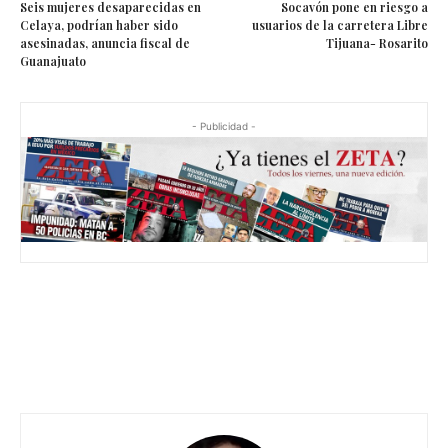
Seis mujeres desaparecidas en
Socavón pone en riesgo a
Celaya, podrían haber sido
usuarios de la carretera Libre
asesinadas, anuncia fiscal de
Tijuana- Rosarito
Guanajuato
- Publicidad -