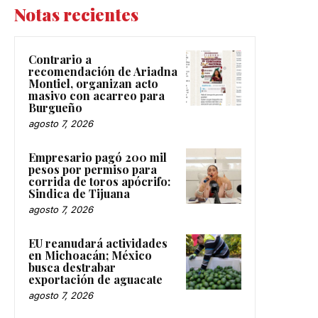
Notas recientes
Contrario a
recomendación de Ariadna
Montiel, organizan acto
masivo con acarreo para
Burgueño
agosto 7, 2026
Empresario pagó 200 mil
pesos por permiso para
corrida de toros apócrifo:
Sindica de Tijuana
agosto 7, 2026
EU reanudará actividades
en Michoacán; México
busca destrabar
exportación de aguacate
agosto 7, 2026