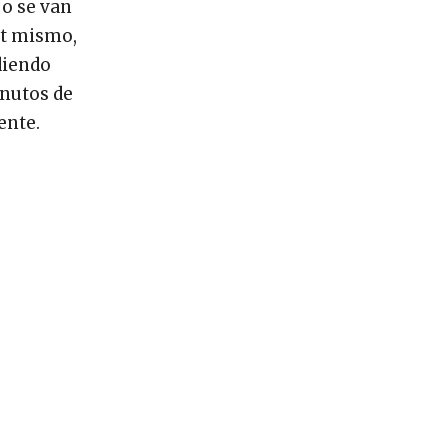
 o se van
et mismo,
diendo
inutos de
ente.