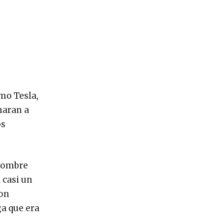
omo Tesla,
naran a
os
 hombre
 casi un
con
ga que era