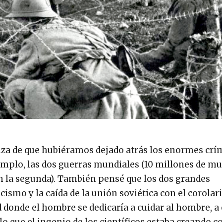
nza de que hubiéramos dejado atrás los enormes crí
jemplo, las dos guerras mundiales (10 millones de m
n la segunda). También pensé que los dos grandes
smo y la caída de la unión soviética con el corolari
 donde el hombre se dedicaría a cuidar al hombre, a
 lo que el ingenio de los científicos estaba creando 