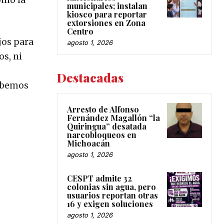
municipales; instalan
kiosco para reportar
extorsiones en Zona
Centro
jos para
agosto 1, 2026
s, ni
Destacadas
sabemos
Arresto de Alfonso
Fernández Magallón “la
Quiringua” desatada
narcobloqueos en
Michoacán
agosto 1, 2026
CESPT admite 32
colonias sin agua, pero
usuarios reportan otras
16 y exigen soluciones
agosto 1, 2026