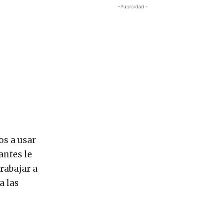
-Publicidad -
os a usar
antes le
rabajar a
a las