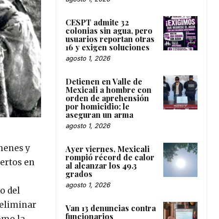
CESPT admite 32
colonias sin agua, pero
usuarios reportan otras
16 y exigen soluciones
agosto 1, 2026
Detienen en Valle de
Mexicali a hombre con
orden de aprehensión
por homicidio; le
aseguran un arma
agosto 1, 2026
menes y
Ayer viernes, Mexicali
rompió récord de calor
uertos en
al alcanzar los 49.3
grados
agosto 1, 2026
o del
 eliminar
Van 13 denuncias contra
funcionarios
como la