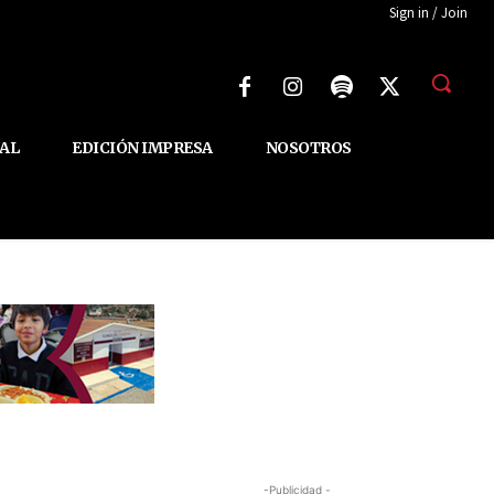
Sign in / Join
AL
EDICIÓN IMPRESA
NOSOTROS
-Publicidad -