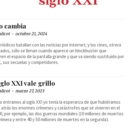
siglo XXI
o cambia
alicot
-
octubre 21, 2024
riódicos batallan con las noticias por internet; y los cines, otrora
rados, sólo se llenan cuando aparece un blockbuster que
ren el espacio de la pantalla grande y que va siendo sustituido por
x, sus secuelas y competidores.
iglo XXI vale grillo
alicot
-
marzo 27, 2023
 entramos al siglo XXI yo tenía la esperanza de que hubiéramos
 atrás los enormes crímenes y catástrofes que se vivieron en el
XX; por ejemplo, las dos guerras mundiales (10 millones de muertos
primera y entre 40 y 50 millones de muertes en la segunda).