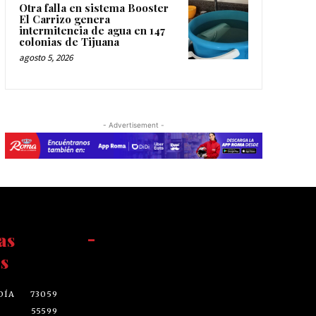
Otra falla en sistema Booster
El Carrizo genera
intermitencia de agua en 147
colonias de Tijuana
agosto 5, 2026
- Advertisement -
as
-
s
DÍA
73059
55599