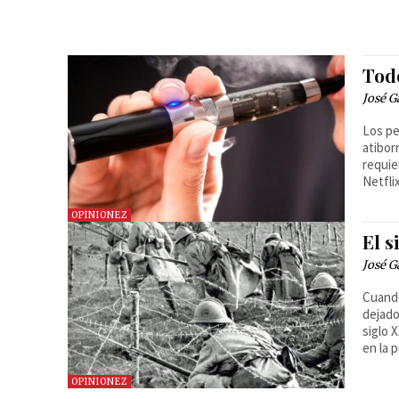
Tod
José G
Los pe
atibor
requie
Netfli
OPINIONEZ
El s
José G
Cuando
dejado
siglo 
en la 
OPINIONEZ