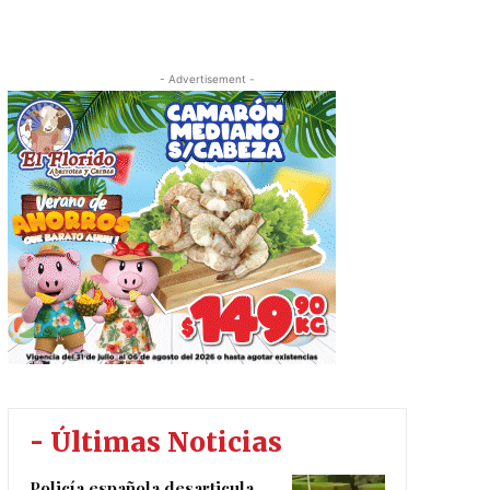
- Advertisement -
- Últimas Noticias
Policía española desarticula