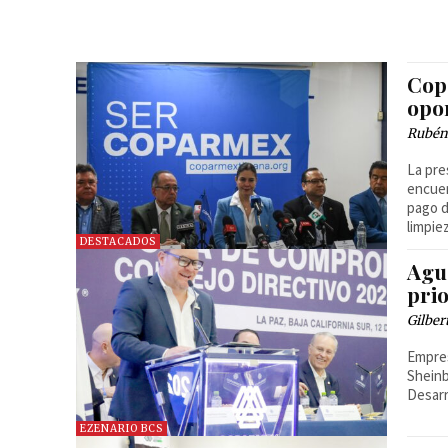
Cop
opo
Rubén
La pre
encuen
pago d
limpie
DESTACADOS
Agu
pri
Gilber
Empres
Sheinb
Desarr
EZENARIO BCS