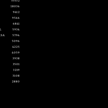
55532
18036
9612
9566
6841
L
5934
ESA
5794
5096
4225
4059
3938
3501
3219
3108
2880