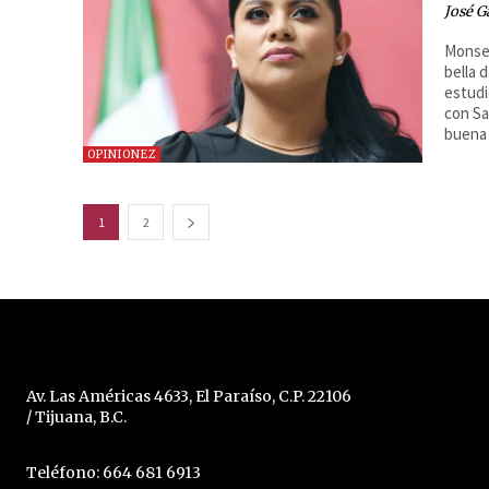
José G
Monser
bella 
estudi
con Sa
buena 
OPINIONEZ
1
2
Av. Las Américas 4633, El Paraíso, C.P. 22106
/ Tijuana, B.C.
Teléfono: 664 681 6913