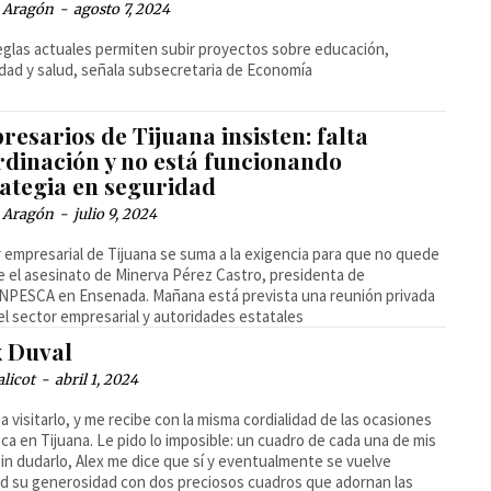
a Aragón
-
agosto 7, 2024
eglas actuales permiten subir proyectos sobre educación,
dad y salud, señala subsecretaria de Economía
esarios de Tijuana insisten: falta
rdinación y no está funcionando
rategia en seguridad
a Aragón
-
julio 9, 2024
 empresarial de Tijuana se suma a la exigencia para que no quede
 el asesinato de Minerva Pérez Castro, presidenta de
PESCA en Ensenada. Mañana está prevista una reunión privada
el sector empresarial y autoridades estatales
x Duval
alicot
-
abril 1, 2024
a visitarlo, y me recibe con la misma cordialidad de las ocasiones
ca en Tijuana. Le pido lo imposible: un cuadro de cada una de mis
 Sin dudarlo, Alex me dice que sí y eventualmente se vuelve
ad su generosidad con dos preciosos cuadros que adornan las