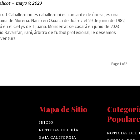
alicot
-
mayo 9, 2023
rat Caballero no es caballero ni es cantante de ópera, es una
dama de Morena. Nació en Oaxaca de Juárez el 29 de junio de 1982,
ó en el Cetys de Tijuana. Monserrat se casará en junio de 2023
id Ravanfar, iraní, árbitro de futbol profesional; le deseamos
ventura.
Page 1 of 2
Mapa de Sitio
Categorí
Populare
INICIO
NOTICIAS DEL DÍA
NOTICIAS DEL 
BAJA CALIFORNIA