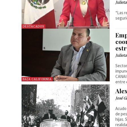
Juliet
*Las r
seguri
DESTACADOS
Empr
coo
est
Juliet
Sector
impune
CANAIN
BAJA CALIFORNIA
entre 
Ale
José G
Acudo 
de pes
hijas.
realid