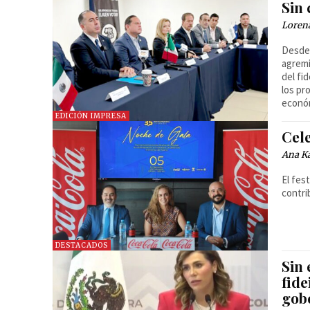
Sin
Loren
Desde 
agremi
del fi
los pr
económ
EDICIÓN IMPRESA
Cel
Ana Ka
El fes
contri
DESTACADOS
Sin
fide
gob