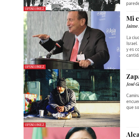
parede
OPINIONEZ
Mi c
Jaime 
La ciu
Israel
y es c
cantid
OPINIONEZ
Zapa
José G
Camina
encuen
que so
OPINIONEZ
Alc