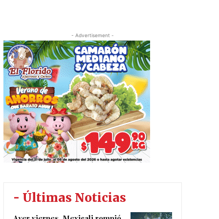
- Advertisement -
- Últimas Noticias
Ayer viernes, Mexicali rompió