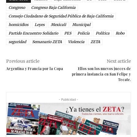
Congreso
Congreso Baja California
Consejo Ciudadano de Seguridad Pública de Baja California
homicidios
Leyes
Mexicali
Municipal
Partido Encuentro Solidario
PES
Policía
Política
Robo
seguridad
Semanario ZETA
Violencia
ZETA
Previous article
Next article
Argentina y Francia por la Copa
Ellos son los nuevos jueces de
primera instancia en San Felipe y
Tecate.
- Publicidad -