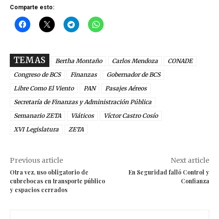
Comparte esto:
TEMAS
Bertha Montaño
Carlos Mendoza
CONADE
Congreso de BCS
Finanzas
Gobernador de BCS
Libre Como El Viento
PAN
Pasajes Aéreos
Secretaría de Finanzas y Administración Pública
Semanario ZETA
Viáticos
Víctor Castro Cosío
XVI Legislatura
ZETA
Previous article
Next article
Otra vez, uso obligatorio de
En Seguridad falló Control y
cubrebocas en transporte público
Confianza
y espacios cerrados