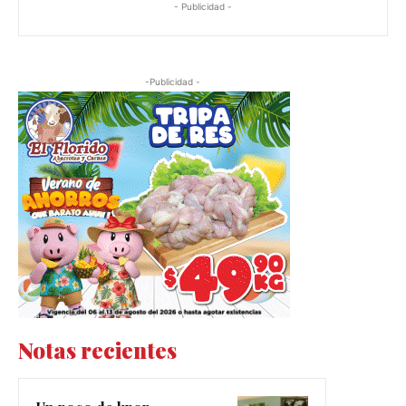
- Publicidad -
-Publicidad -
Notas recientes