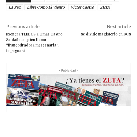
La Paz
Libre Como El Viento
Víctor Castro
ZETA
Previous article
Next article
Exonera TEEBCS a Omar Castro;
Se divide magisterio en BCS
Saldaña, a quien llamó
“francotiradora mercenaria”,
impugnará
- Publicidad -