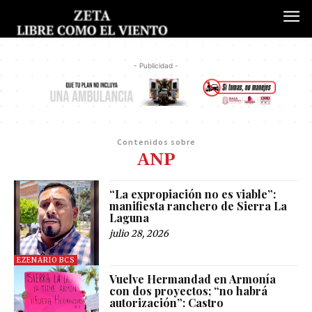
- Publicidad -
Contenidos sobre
ANP
“La expropiación no es viable”:
manifiesta ranchero de Sierra La
Laguna
julio 28, 2026
EZENARIO BCS
Vuelve Hermandad en Armonía
con dos proyectos; “no habrá
autorización”: Castro