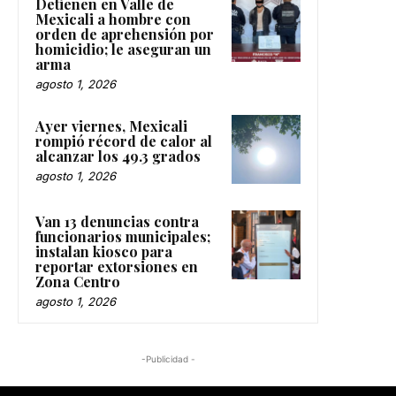
Detienen en Valle de
Mexicali a hombre con
orden de aprehensión por
homicidio; le aseguran un
arma
agosto 1, 2026
Ayer viernes, Mexicali
rompió récord de calor al
alcanzar los 49.3 grados
agosto 1, 2026
Van 13 denuncias contra
funcionarios municipales;
instalan kiosco para
reportar extorsiones en
Zona Centro
agosto 1, 2026
-Publicidad -