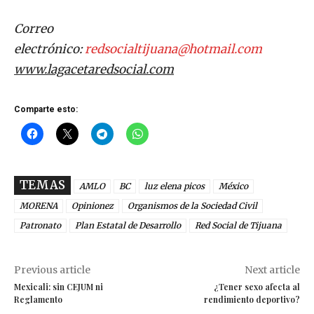
Correo
electrónico:
redsocialtijuana@hotmail.com
www.lagacetaredsocial.com
Comparte esto:
TEMAS
AMLO
BC
luz elena picos
México
MORENA
Opinionez
Organismos de la Sociedad Civil
Patronato
Plan Estatal de Desarrollo
Red Social de Tijuana
Previous article
Next article
Mexicali: sin CEJUM ni
¿Tener sexo afecta al
Reglamento
rendimiento deportivo?