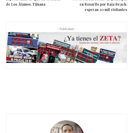
de Los Álamos, Tijuana
en Rosarito por Baja Beach;
esperan 20 mil visitantes
- Publicidad -