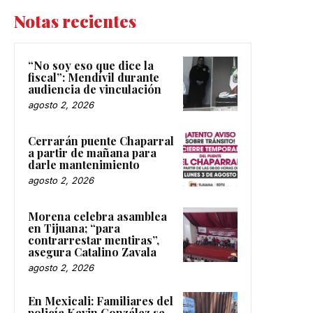
Notas recientes
“No soy eso que dice la
fiscal”: Mendívil durante
audiencia de vinculación
agosto 2, 2026
Cerrarán puente Chaparral
a partir de mañana para
darle mantenimiento
agosto 2, 2026
Morena celebra asamblea
en Tijuana; “para
contrarrestar mentiras”,
asegura Catalino Zavala
agosto 2, 2026
En Mexicali: Familiares del
policía Kevin González se