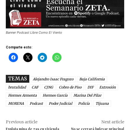
Banner Podcast Libre Como El Viento
Comparte esto:
TEMAS
Alejandro Isaac Fragozo
Baja California
brutalidad
CAF
CJNG
Cobro de Piso
DIF
Extrosión
Hermes Armenta
Hermes García
Marina Del Pilar
MORENA
Podcast
Poder Judicial
Policía
Tijuana
Previous article
Next article
Explota mina de gas en vivienda
No se cerrará bulevar principal