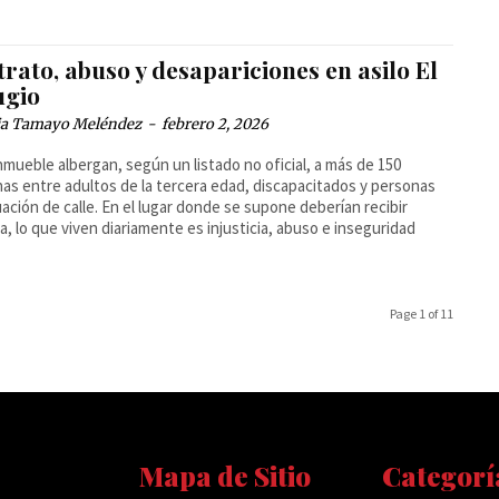
rato, abuso y desapariciones en asilo El
ugio
cia Tamayo Meléndez
-
febrero 2, 2026
inmueble albergan, según un listado no oficial, a más de 150
as entre adultos de la tercera edad, discapacitados y personas
uación de calle. En el lugar donde se supone deberían recibir
a, lo que viven diariamente es injusticia, abuso e inseguridad
Page 1 of 11
Mapa de Sitio
Categorí