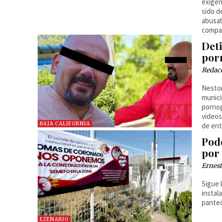
exigen
sido d
abusab
compar
Det
porn
Redac
Nestor
munici
pornog
videos
BAJA CALIFORNIA
de ent
Pod
por
Ernest
Sigue 
instal
panteó
EZENARIO