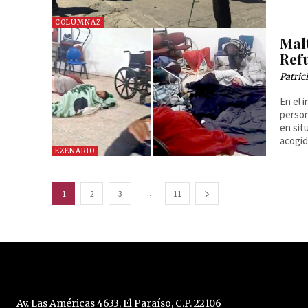
COLUMNAZ
Malt
Ref
Patri
En el 
person
en sit
acogid
EZENARIO
...
1
2
3
11
Av. Las Américas 4633, El Paraíso, C.P. 22106