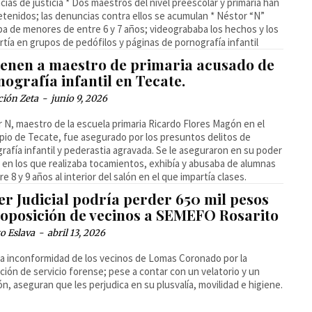
cias de justicia * Dos maestros del nivel preescolar y primaria han
etenidos; las denuncias contra ellos se acumulan * Néstor “N”
a de menores de entre 6 y 7 años; videogrababa los hechos y los
tía en grupos de pedófilos y páginas de pornografía infantil
ienen a maestro de primaria acusado de
ografía infantil en Tecate.
ción Zeta
-
junio 9, 2026
 N, maestro de la escuela primaria Ricardo Flores Magón en el
pio de Tecate, fue asegurado por los presuntos delitos de
rafía infantil y pederastia agravada. Se le aseguraron en su poder
 en los que realizaba tocamientos, exhibía y abusaba de alumnas
re 8 y 9 años al interior del salón en el que impartía clases.
er Judicial podría perder 650 mil pesos
 oposición de vecinos a SEMEFO Rosarito
o Eslava
-
abril 13, 2026
la inconformidad de los vecinos de Lomas Coronado por la
ación de servicio forense; pese a contar con un velatorio y un
n, aseguran que les perjudica en su plusvalía, movilidad e higiene.