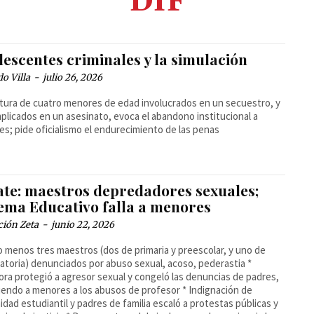
DIF
escentes criminales y la simulación
o Villa
-
julio 26, 2026
tura de cuatro menores de edad involucrados en un secuestro, y
mplicados en un asesinato, evoca el abandono institucional a
s; pide oficialismo el endurecimiento de las penas
ate: maestros depredadores sexuales;
tema Educativo falla a menores
ción Zeta
-
junio 22, 2026
lo menos tres maestros (dos de primaria y preescolar, y uno de
atoria) denunciados por abuso sexual, acoso, pederastia *
ora protegió a agresor sexual y congeló las denuncias de padres,
endo a menores a los abusos de profesor * Indignación de
dad estudiantil y padres de familia escaló a protestas públicas y