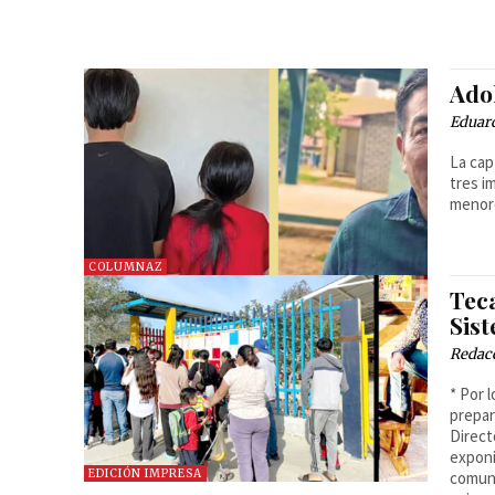
Adol
Eduard
La cap
tres i
menore
COLUMNAZ
Tec
Sis
Redac
* Por 
prepar
Direct
exponi
EDICIÓN IMPRESA
comuni