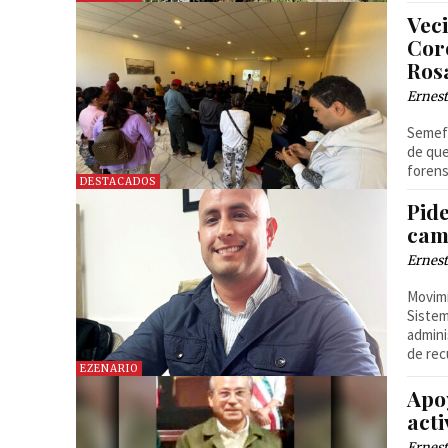
Vec
Cor
Ros
Ernest
Semefo
de que
forens
DESTACADOS
Pide
cam
Ernest
Movimi
Sistem
admini
de rec
EZENARIO
Apo
act
Ernest