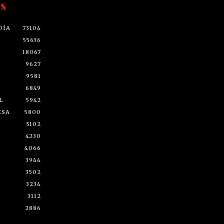
s
DÍA
73104
55636
18067
9627
9581
6849
L
5942
ESA
5800
5102
4230
4066
3944
3502
3234
3112
2886