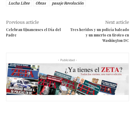
Lucha Libre
Obras
pasaje Revolución
Previous article
Next article
Celebran tijuanenses el Día del
Tres heridos y un policía baleado
Padre
y un muerto en tiroteo en
Washington DC
- Publicidad -