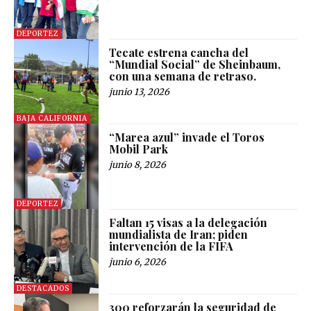
DEPORTEZ
Tecate estrena cancha del
“Mundial Social” de Sheinbaum,
con una semana de retraso.
junio 13, 2026
BAJA CALIFORNIA
“Marea azul” invade el Toros
Mobil Park
junio 8, 2026
DEPORTEZ
Faltan 15 visas a la delegación
mundialista de Iran; piden
intervención de la FIFA
junio 6, 2026
DESTACADOS
300 reforzarán la seguridad de