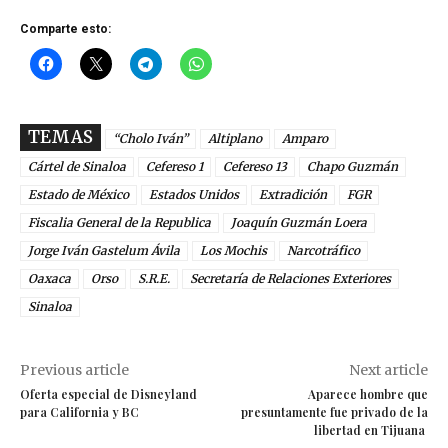
Comparte esto:
TEMAS
“Cholo Iván”
Altiplano
Amparo
Cártel de Sinaloa
Cefereso 1
Cefereso 13
Chapo Guzmán
Estado de México
Estados Unidos
Extradición
FGR
Fiscalia General de la Republica
Joaquín Guzmán Loera
Jorge Iván Gastelum Ávila
Los Mochis
Narcotráfico
Oaxaca
Orso
S.R.E.
Secretaría de Relaciones Exteriores
Sinaloa
Previous article
Next article
Oferta especial de Disneyland
Aparece hombre que
para California y BC
presuntamente fue privado de la
libertad en Tijuana