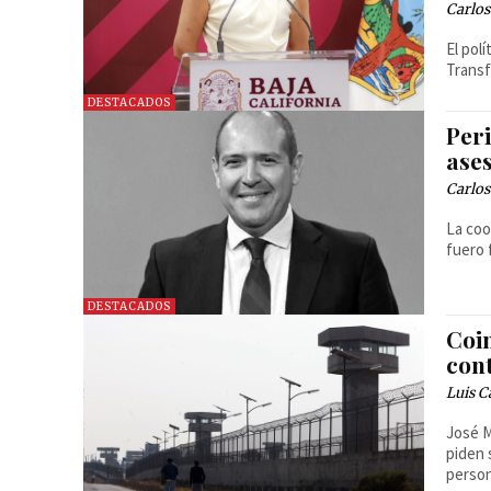
Carlos
El pol
Transf
DESTACADOS
Per
ase
Carlos
La coo
fuero 
DESTACADOS
Coi
con
Luis C
José M
piden 
person