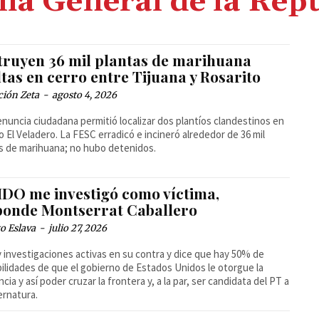
lia General de la Rep
truyen 36 mil plantas de marihuana
tas en cerro entre Tijuana y Rosarito
ción Zeta
-
agosto 4, 2026
nuncia ciudadana permitió localizar dos plantíos clandestinos en
ro El Veladero. La FESC erradicó e incineró alrededor de 36 mil
s de marihuana; no hubo detenidos.
DO me investigó como víctima,
ponde Montserrat Caballero
o Eslava
-
julio 27, 2026
 investigaciones activas en su contra y dice que hay 50% de
ilidades de que el gobierno de Estados Unidos le otorgue la
ncia y así poder cruzar la frontera y, a la par, ser candidata del PT a
ernatura.