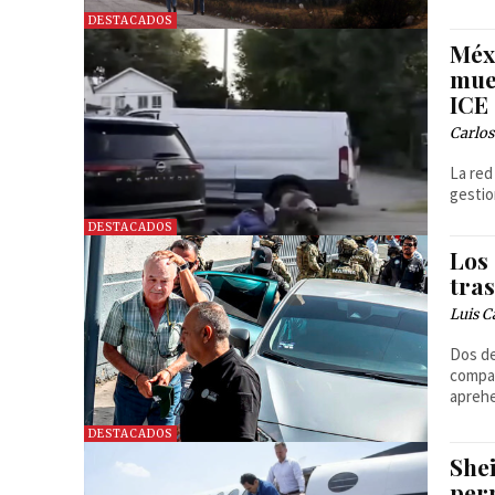
DESTACADOS
Méx
mue
ICE
Carlos
La red
gestio
DESTACADOS
Los
tra
Luis C
Dos de
compar
aprehe
DESTACADOS
She
per