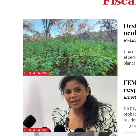
Fisca
Des
ocul
Redac
Una de
el cer
planta
DESTACADOS
FEM
res
Ernest
No hay
probab
reside
la gub
DESTACADOS