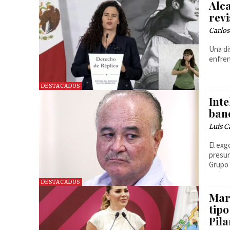
Alca
revi
Carlos
Una di
enfren
DESTACADOS
Int
ban
Luis C
El exg
presun
Grupo 
DESTACADOS
Mar
tip
Pila