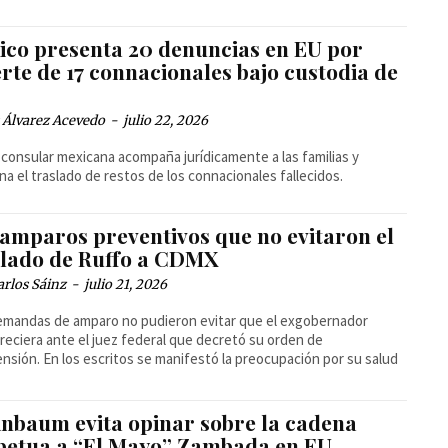
ico presenta 20 denuncias en EU por
rte de 17 connacionales bajo custodia de
 Álvarez Acevedo
-
julio 22, 2026
 consular mexicana acompaña jurídicamente a las familias y
na el traslado de restos de los connacionales fallecidos.
 amparos preventivos que no evitaron el
slado de Ruffo a CDMX
arlos Sáinz
-
julio 21, 2026
mandas de amparo no pudieron evitar que el exgobernador
eciera ante el juez federal que decretó su orden de
nsión. En los escritos se manifestó la preocupación por su salud
inbaum evita opinar sobre la cadena
petua a “El Mayo” Zambada en EU