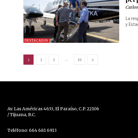
Carlos
La res
y Esta
DESTACADOS
...
1
2
3
20
Av. Las Américas 4633, El Paraíso, C.P. 22106
/ Tijuana, B.C.
Teléfono: 664 681 6913