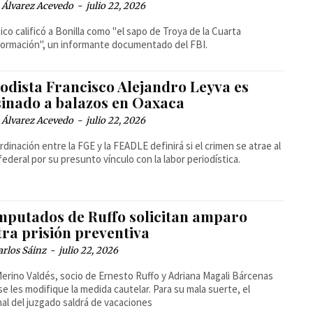
 Álvarez Acevedo
-
julio 22, 2026
ítico calificó a Bonilla como "el sapo de Troya de la Cuarta
ormación", un informante documentado del FBI.
iodista Francisco Alejandro Leyva es
sinado a balazos en Oaxaca
 Álvarez Acevedo
-
julio 22, 2026
rdinación entre la FGE y la FEADLE definirá si el crimen se atrae al
federal por su presunto vínculo con la labor periodística.
mputados de Ruffo solicitan amparo
tra prisión preventiva
arlos Sáinz
-
julio 22, 2026
erino Valdés, socio de Ernesto Ruffo y Adriana Magali Bárcenas
se les modifique la medida cautelar. Para su mala suerte, el
al del juzgado saldrá de vacaciones