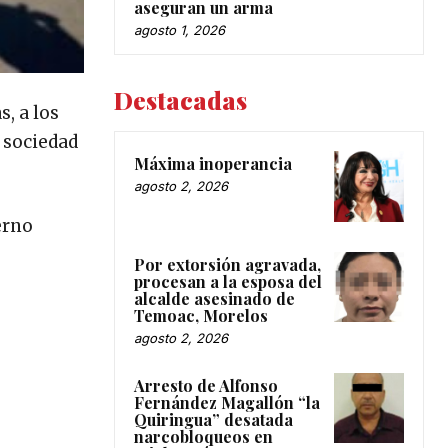
aseguran un arma
agosto 1, 2026
Destacadas
, a los
a sociedad
Máxima inoperancia
agosto 2, 2026
erno
Por extorsión agravada,
procesan a la esposa del
alcalde asesinado de
Temoac, Morelos
agosto 2, 2026
Arresto de Alfonso
Fernández Magallón “la
Quiringua” desatada
narcobloqueos en