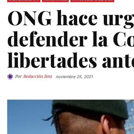
ONG hace urg
defender la C
libertades ant
Por
Redacción Zeta
noviembre 25, 2021