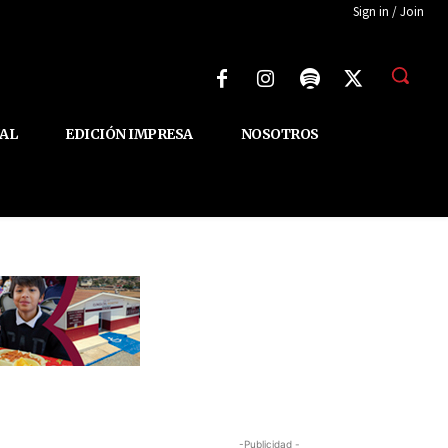
Sign in / Join
AL
EDICIÓN IMPRESA
NOSOTROS
-Publicidad -