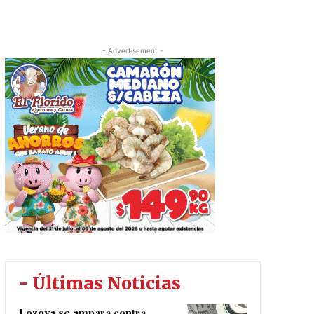
- Advertisement -
- Últimas Noticias
Lozoya se ampara contra