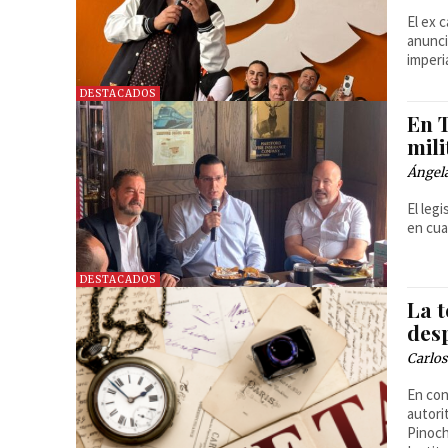
El ex 
anunci
imperia
DESTACADOS
En 
mil
Ángel
El leg
en cua
DESTACADOS
La 
des
Carlo
En con
autori
Pinoch