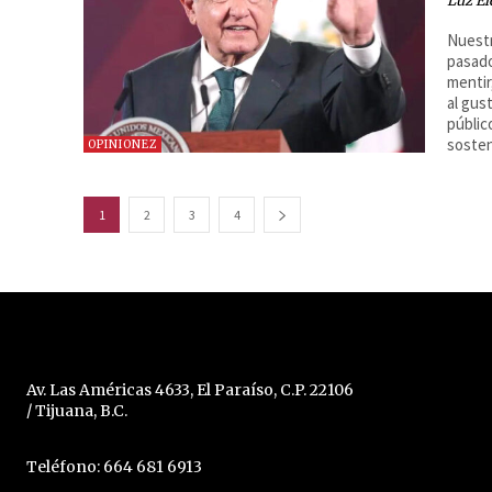
Luz El
Nuestr
pasado
mentir
al gus
públic
sosten
OPINIONEZ
1
2
3
4
Av. Las Américas 4633, El Paraíso, C.P. 22106
/ Tijuana, B.C.
Teléfono: 664 681 6913