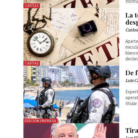
Instit
CARTAZ
La 
des
Carlo
Aparte
mezcla
blanco
declar
CARTAZ
De f
Luis C
Expert
operat
titula
EDICIÓN IMPRESA
Tira