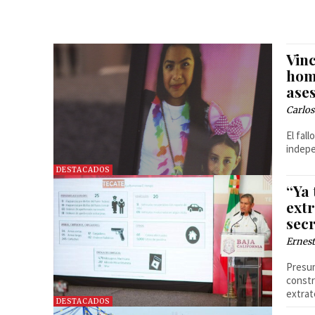
Vinc
homi
ase
Carlos
El fal
indepe
DESTACADOS
“Ya
ext
sec
Ernest
Presum
constr
extrat
DESTACADOS