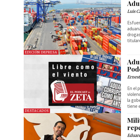
Adu
Luis C
Esfuer
aduana
drogas
titula
EDICIÓN IMPRESA
Adu
Pod
Ernest
En el 
violen
la gob
tiene 
DESTACADOS
Mili
rep
Eduard