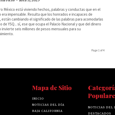
ena Picos
-
abril 17, 2023
o México está viviendo hechos, palabras y conductas que en el
 era impensable. Resulta que los honrados e incapaces de
, están cambiando el significado de las palabras para acomodarlas
to de YSQ... sí, ese que ocupa el Palacio Nacional y que del dinero
o invierte seis millones de pesos mensuales para su
imiento.
Page 1 of 4
Mapa de Sitio
Categorí
Populare
INICIO
NOTICIAS DEL DÍA
NOTICIAS DEL 
BAJA CALIFORNIA
DESTACADOS