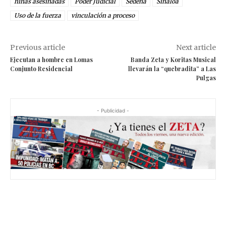
niñas asesinadas
Poder Judicial
Sedena
Sinaloa
Uso de la fuerza
vinculación a proceso
Previous article
Next article
Ejecutan a hombre en Lomas
Banda Zeta y Koritas Musical
Conjunto Residencial
llevarán la “quebradita” a Las
Pulgas
- Publicidad -