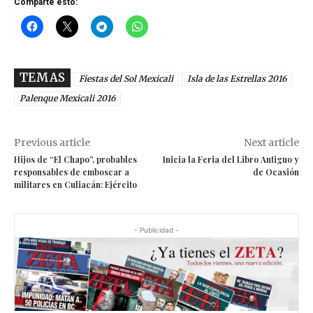
Comparte esto:
TEMAS
Fiestas del Sol Mexicali
Isla de las Estrellas 2016
Palenque Mexicali 2016
Previous article
Next article
Hijos de “El Chapo”, probables
Inicia la Feria del Libro Antiguo y
responsables de emboscar a
de Ocasión
militares en Culiacán: Ejército
- Publicidad -