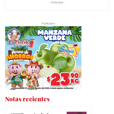
- Publicidad -
-Publicidad -
Notas recientes