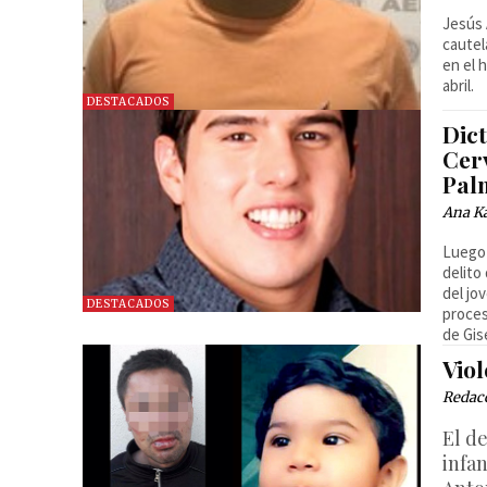
Jesús 
cautel
en el 
abril.
DESTACADOS
Dict
Cer
Pal
Ana Ka
Luego 
delito 
del jo
DESTACADOS
proces
de Gis
Viol
Redac
El d
infa