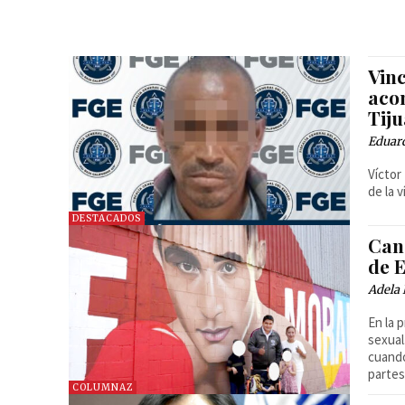
Vin
aco
Tij
Eduar
Víctor
de la 
DESTACADOS
Canc
de 
Adela 
En la 
sexual
cuando
partes
COLUMNAZ