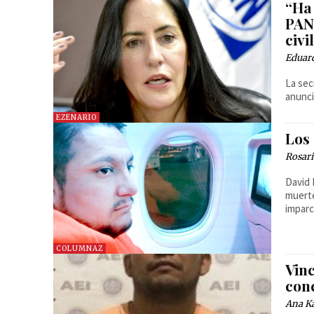
“Ha 
PAN
civi
Eduar
La sec
anunci
EZENARIO
Los
Rosar
David 
muerte
imparc
COLUMNAZ
Vin
con
Ana Ka