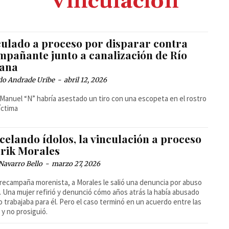
Vinculación
culado a proceso por disparar contra
mpañante junto a canalización de Río
uana
do Andrade Uribe
-
abril 12, 2026
 Manuel “N” habría asestado un tiro con una escopeta en el rostro
víctima
elando ídolos, la vinculación a proceso
Erik Morales
Navarro Bello
-
marzo 27, 2026
precampaña morenista, a Morales le salió una denuncia por abuso
. Una mujer refirió y denunció cómo años atrás la había abusado
 trabajaba para él. Pero el caso terminó en un acuerdo entre las
 y no prosiguió.