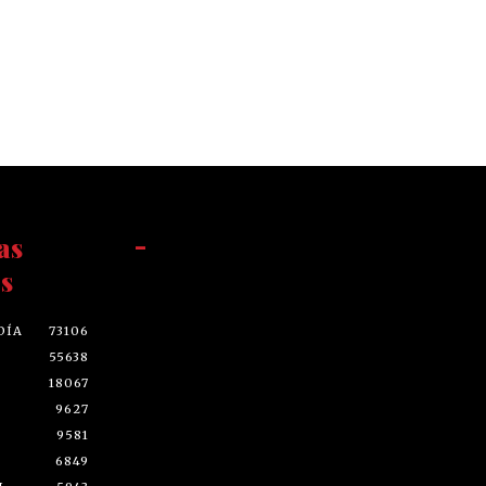
as
-
s
DÍA
73106
55638
18067
9627
9581
6849