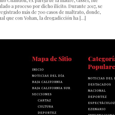
nio Cuandón, ex pareja de la madre, Gissel, fue
lado a proceso por dicho ilícito. Durante 2017, se
registrado más de 700 casos de maltrato, donde,
gual que con Yohan, la drogadicción ha […]
Mapa de Sitio
Categorí
Populare
INICIO
NOTICIAS DEL DÍA
NOTICIAS DEL 
BAJA CALIFORNIA
DESTACADOS
BAJA CALIFORNIA SUR
NACIONAL
SECCIONES
DEPORTEZ
CARTAZ
ESPECTÁCULOZ
CULTURA
EZENARIO
DEPORTEZ