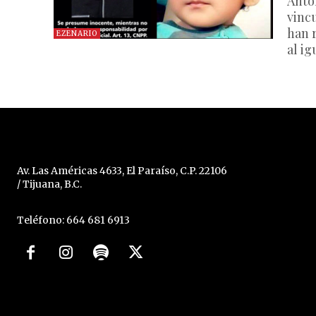
Anto
vincu
han 
EZENARIO
al i
Av. Las Américas 4633, El Paraíso, C.P. 22106
/ Tijuana, B.C.
Teléfono: 664 681 6913