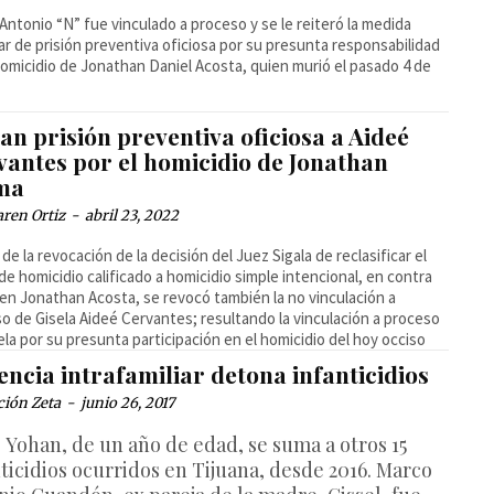
Antonio “N” fue vinculado a proceso y se le reiteró la medida
ar de prisión preventiva oficiosa por su presunta responsabilidad
homicidio de Jonathan Daniel Acosta, quien murió el pasado 4 de
an prisión preventiva oficiosa a Aideé
vantes por el homicidio de Jonathan
ma
ren Ortiz
-
abril 23, 2022
de la revocación de la decisión del Juez Sigala de reclasificar el
de homicidio calificado a homicidio simple intencional, en contra
ven Jonathan Acosta, se revocó también la no vinculación a
o de Gisela Aideé Cervantes; resultando la vinculación a proceso
ela por su presunta participación en el homicidio del hoy occiso
encia intrafamiliar detona infanticidios
ción Zeta
-
junio 26, 2017
e Yohan, de un año de edad, se suma a otros 15
nticidios ocurridos en Tijuana, desde 2016. Marco