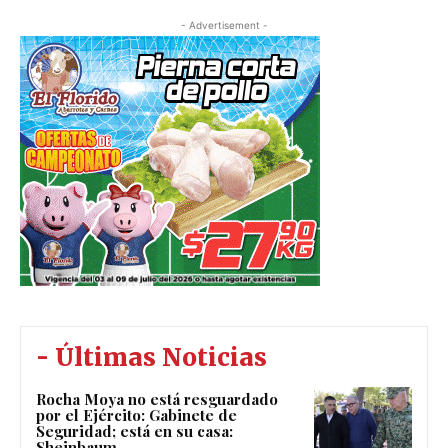
- Advertisement -
- Últimas Noticias
Rocha Moya no está resguardado
por el Ejército: Gabinete de
Seguridad; está en su casa:
Sheinbaum