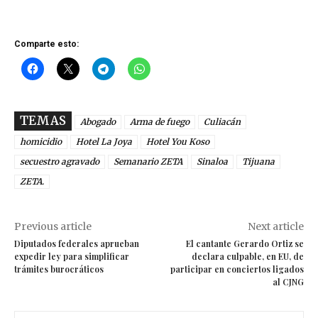
Comparte esto:
TEMAS
Abogado
Arma de fuego
Culiacán
homicidio
Hotel La Joya
Hotel You Koso
secuestro agravado
Semanario ZETA
Sinaloa
Tijuana
ZETA.
Previous article
Next article
Diputados federales aprueban
El cantante Gerardo Ortiz se
expedir ley para simplificar
declara culpable, en EU, de
trámites burocráticos
participar en conciertos ligados
al CJNG