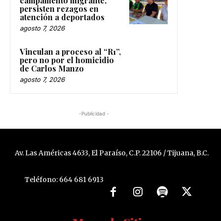
campamento migrante,
persisten rezagos en
atención a deportados
agosto 7, 2026
Vinculan a proceso al “R1”,
pero no por el homicidio
de Carlos Manzo
agosto 7, 2026
-Publicidad -
Av. Las Américas 4633, El Paraíso, C.P. 22106 / Tijuana, B.C.
Teléfono: 664 681 6913