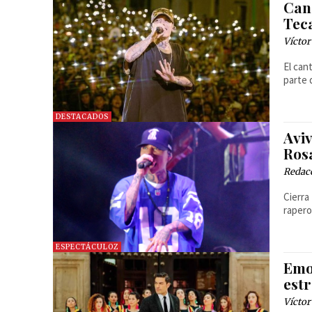
Can
Tec
Víctor
El can
parte 
DESTACADOS
Aviv
Ros
Redac
Cierra
raper
ESPECTÁCULOZ
Emot
est
Víctor