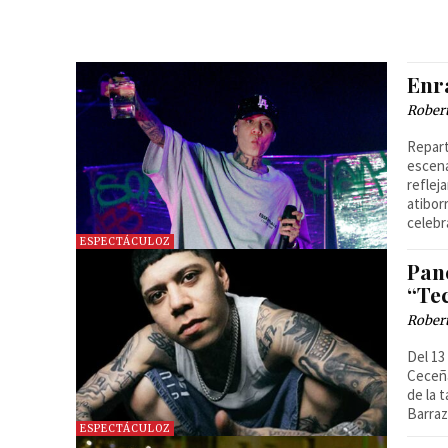
Enra
Robert
Repart
escena
reflej
atibor
celebr
ESPECTÁCULOZ
Pan
“Te
Robert
Del 13
Ceceña
de la 
Barraz
ESPECTÁCULOZ