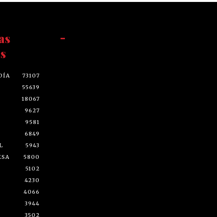
as
-
s
DÍA
73107
55639
18067
9627
9581
6849
L
5943
ESA
5800
5102
4230
4066
3944
3502