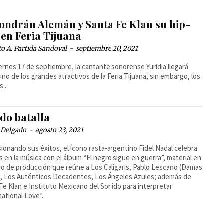
ondrán Alemán y Santa Fe Klan su hip-
 en Feria Tijuana
o A. Partida Sandoval
-
septiembre 20, 2021
ernes 17 de septiembre, la cantante sonorense Yuridia llegará
no de los grandes atractivos de la Feria Tijuana, sin embargo, los
...
do batalla
 Delgado
-
agosto 23, 2021
ionando sus éxitos, el ícono rasta-argentino Fidel Nadal celebra
s en la música con el álbum “El negro sigue en guerra”, material en
o de producción que reúne a Los Caligaris, Pablo Lescano (Damas
), Los Auténticos Decadentes, Los Ángeles Azules; además de
Fe Klan e Instituto Mexicano del Sonido para interpretar
national Love”.