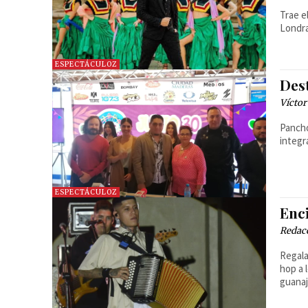
Trae e
Londra
ESPECTÁCULOZ
Dest
Víctor
Pancho
integr
ESPECTÁCULOZ
Enc
Redac
Regala
hop a 
guanaj