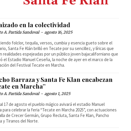
Santa Fe Klan
izado en la colectividad
o A. Partida Sandoval
-
agosto 16, 2025
iendo folclor, tequila, versos, cumbia y esencia gueto sobre el
rio, Santa Fe Klán brilló en Tecate por su sencillez, y líricas que
an realidades espejeadas por un público joven bajacaliforniano que
ró el Estadio Manuel Ceseña, la noche de ayer en el marco de la
ación del Festival Tecate en Marcha.
cho Barraza y Santa Fe Klan encabezan
cate en Marcha”
o A. Partida Sandoval
-
agosto 1, 2025
 al 17 de agosto el pueblo mágico avivará el estadio Manuel
 para celebrar la feria “Tecate en Marcha 2025”, con actuaciones
talla de Crecer Germán, Grupo Recluta, Santa Fe Klan, Pancho
a y Tiranos del Norte.