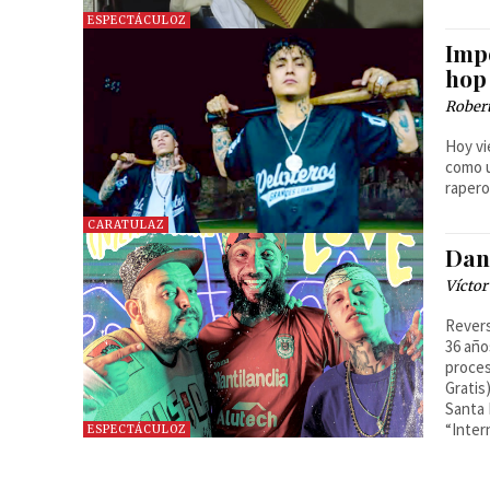
ESPECTÁCULOZ
Imp
hop
Robert
Hoy vi
como u
raperos
CARATULAZ
Dan
Víctor
Revers
36 año
proces
Gratis
Santa 
“Inter
ESPECTÁCULOZ