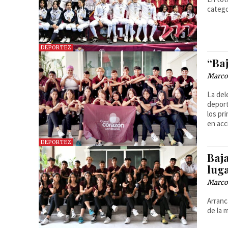
catego
DEPORTEZ
“Ba
Marcos
La del
deport
los pr
en acc
DEPORTEZ
Baj
lug
Marcos
Arranc
de la 