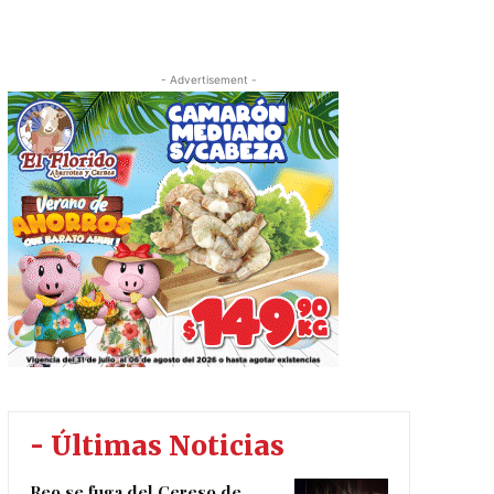
- Advertisement -
- Últimas Noticias
Reo se fuga del Cereso de