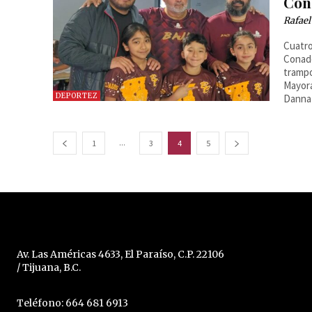
Con
Rafael
Cuatro
Conade: Alan Velázquez López en las pruebas de tram
trampo
Mayora
DEPORTEZ
Danna 
...
1
3
4
5
Av. Las Américas 4633, El Paraíso, C.P. 22106
/ Tijuana, B.C.
Teléfono: 664 681 6913