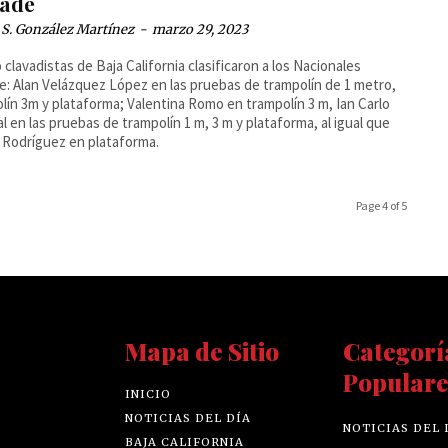
ade
 S. González Martínez
-
marzo 29, 2023
 clavadistas de Baja California clasificaron a los Nacionales
polín de 1 metro,
lín 3m y plataforma; Valentina Romo en trampolín 3 m, Ian Carlo
l en las pruebas de trampolín 1 m, 3 m y plataforma, al igual que
Rodríguez en plataforma.
Page 4 of 5
Mapa de Sitio
Categorí
Populare
INICIO
NOTICIAS DEL DÍA
NOTICIAS DEL 
BAJA CALIFORNIA