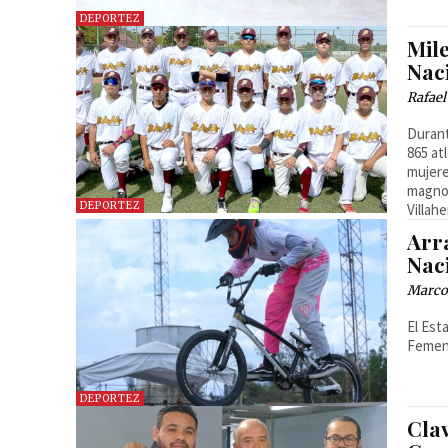
DEPORTEZ
Mile
Nac
Rafael
Durant
865 at
mujere
magno 
DEPORTEZ
Villah
Arra
Nac
Marcos
El Est
Femen
DEPORTEZ
Clav