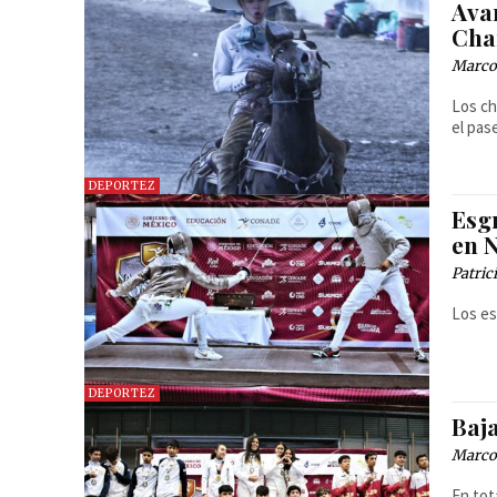
Ava
Cha
Marcos
Los ch
el pase
DEPORTEZ
Esg
en 
Patri
Los es
DEPORTEZ
Baj
Marcos
En tot