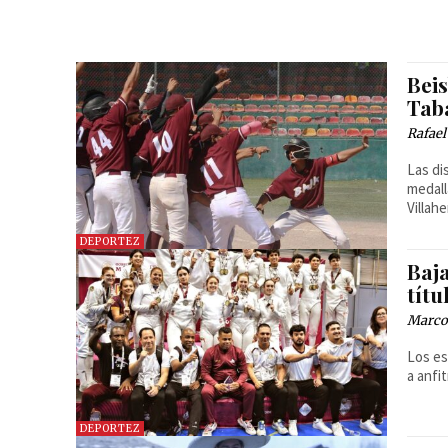
Beis
Tab
Rafael
Las di
medall
Villah
DEPORTEZ
Baj
tít
Marcos
Los es
a anfit
DEPORTEZ