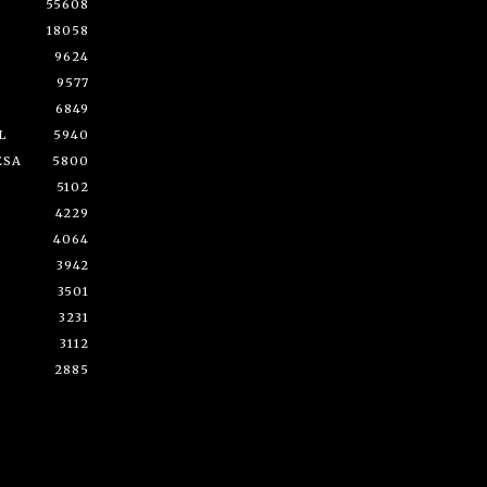
55608
18058
9624
9577
6849
L
5940
ESA
5800
5102
4229
4064
3942
3501
3231
3112
2885