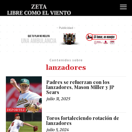
- Publicidad -
Contenidos sobre
lanzadores
Padres se refuerzan con los
lanzadores, Mason Miller y JP
Sears
julio 31, 2025
DEPORTEZ
Toros fortaleciendo rotación de
lanzadores
julio 5, 2024