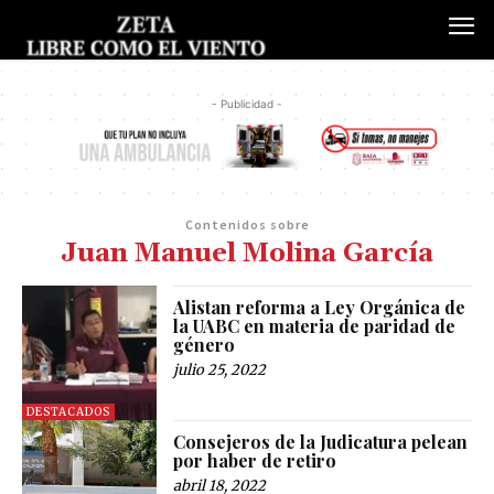
- Publicidad -
Contenidos sobre
Juan Manuel Molina García
Alistan reforma a Ley Orgánica de
la UABC en materia de paridad de
género
julio 25, 2022
DESTACADOS
Consejeros de la Judicatura pelean
por haber de retiro
abril 18, 2022