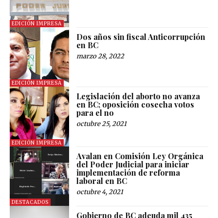
EDICIÓN IMPRESA
Dos años sin fiscal Anticorrupción
en BC
marzo 28, 2022
EDICIÓN IMPRESA
Legislación del aborto no avanza
en BC; oposición cosecha votos
para el no
octubre 25, 2021
EDICIÓN IMPRESA
Avalan en Comisión Ley Orgánica
del Poder Judicial para iniciar
implementación de reforma
laboral en BC
octubre 4, 2021
DESTACADOS
Gobierno de BC adeuda mil 435