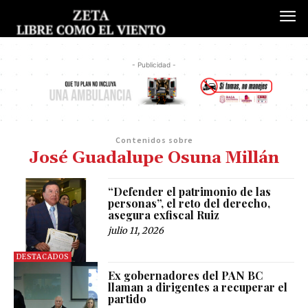
- Publicidad -
Contenidos sobre
José Guadalupe Osuna Millán
“Defender el patrimonio de las
personas”, el reto del derecho,
asegura exfiscal Ruiz
julio 11, 2026
DESTACADOS
Ex gobernadores del PAN BC
llaman a dirigentes a recuperar el
partido