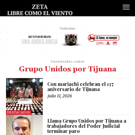
- Publicidad -
Contenidos sobre
Grupo Unidos por Tijuana
Con mariachi celebran el 137
aniversario de Tijuana
julio 11, 2026
DESTACADOS
Llama Grupo Unidos por Tijuana a
trabajadores del Poder Judicial
terminar paro