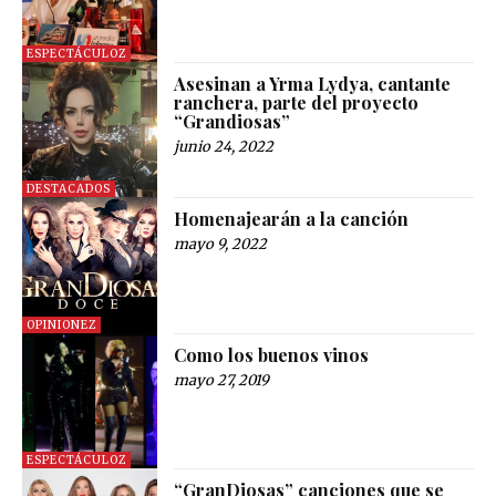
ESPECTÁCULOZ
Asesinan a Yrma Lydya, cantante
ranchera, parte del proyecto
“Grandiosas”
junio 24, 2022
DESTACADOS
Homenajearán a la canción
mayo 9, 2022
OPINIONEZ
Como los buenos vinos
mayo 27, 2019
ESPECTÁCULOZ
“GranDiosas” canciones que se