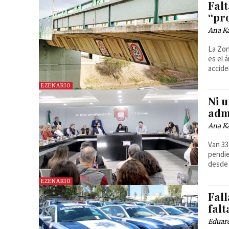
Falt
“pro
Ana Ka
La Zon
es el 
accide
EZENARIO
Ni u
adm
Ana Ka
Van 33
pendie
desde 
EZENARIO
Fal
falt
Eduar