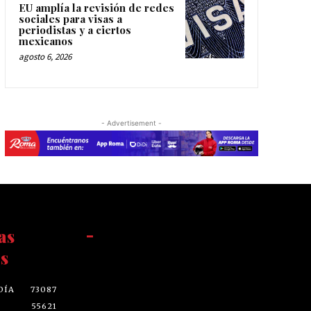
EU amplía la revisión de redes
sociales para visas a
periodistas y a ciertos
mexicanos
agosto 6, 2026
- Advertisement -
as
-
s
DÍA
73087
55621