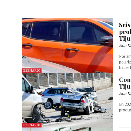
Sei
proh
Tij
Ana Ka
Por am
polari
hacer 
EZENARIO
Com
Tiju
Ana Ka
En 202
produc
EZENARIO