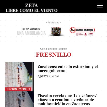
- Publicidad -
Contenidos sobre
FRESNILLO
Zacatecas: entre la extorsión y el
narcogobierno
agosto 3, 2026
EDICIÓN IMPRESA
Fiscalía revela que ‘Los señores’
citaron a reunión a víctimas de
multihomicidio en Zacatecas