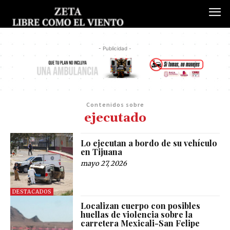
- Publicidad -
Contenidos sobre
ejecutado
Lo ejecutan a bordo de su vehículo
en Tijuana
mayo 27, 2026
DESTACADOS
Localizan cuerpo con posibles
huellas de violencia sobre la
carretera Mexicali-San Felipe