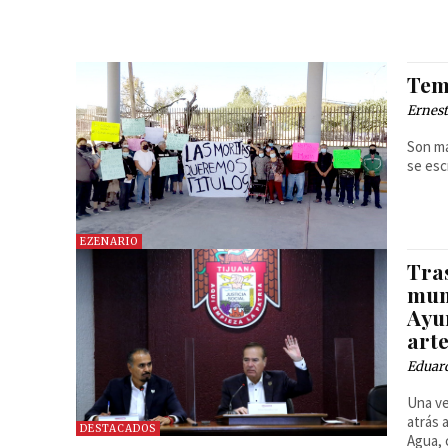
Tem
Ernest
Son má
se esc
EZENARIO
Tra
mun
Ayu
art
Eduar
Una ve
atrás 
DESTACADOS
Agua, 