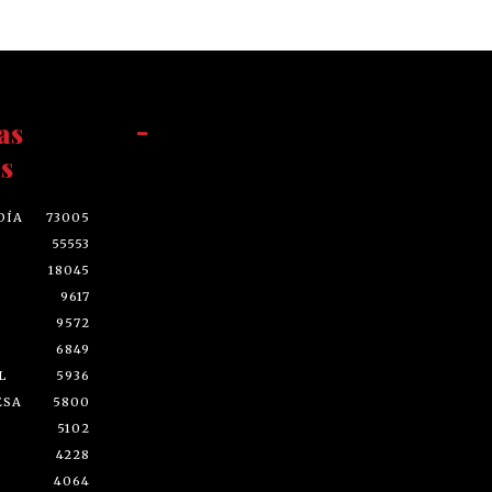
as
-
s
DÍA
73005
55553
18045
9617
9572
6849
L
5936
ESA
5800
5102
4228
4064