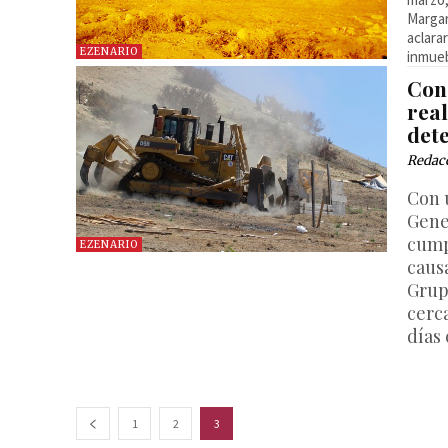
Margar
aclara
EZENARIO
inmueb
Con
real
det
Redac
Con 
Gener
cump
EZENARIO
caus
Grup
cerca
días
1
2
3