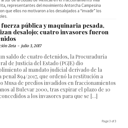
ita, representantes del movimiento Antorcha Campesina
ron que ellos no motivaron a los desalojados a “invadir” los
les.
 fuerza pública y maquinaria pesada,
izan desalojo; cuatro invasores fueron
enidos
ción Zeta
-
julio 3, 2017
un saldo de cuatro detenidos, la Procuraduría
al de Justicia del Estado (PGJE) dio
limiento al mandato judicial derivado de la
a penal 894/2017, que ordenó la restitución a
o Musa de predios invadidos en fraccionamientos
nos al Bulevar 2000, tras expirar el plazo de 10
 concedidos a los invasores para que se […]
Page 3 of 3