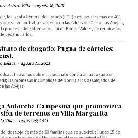
dro Arturo Villa
-
agosto 16, 2021
isar, la Fiscalía General del Estado (FGE) expulsó a las más de 400
as que se encontraban viviendo en las faldas del Cerro Las Abejas,
 la promesa del gobernador, Jaime Bonilla Valdez, de reubicarlos
de desahuciarlos.
sinato de abogado: Pugna de cárteles:
cast.
o Eslava
-
agosto 13, 2021
podcast hablamos sobre el asesinato contra un aboogado en
da; las promesas incumplidas de Bonilla a los desalojados del
de las Abejas.
ga Antorcha Campesina que promoviera
sión de terrenos en Villa Margarita
o Villa
-
marzo 29, 2021
del desalojo de más de 80 familias que se suscitó el lunes 15 de
 al sur de la ciudad de Mexicali en el fraccionamiento Villa