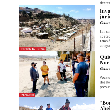
decret
Inva
jurí
Gerar
Las ca
costad
tambié
asegur
EDICIÓN IMPRESA
Qui
Nor
Gerar
Vecino
desalo
presun
EZENARIO
“Bon
Abe