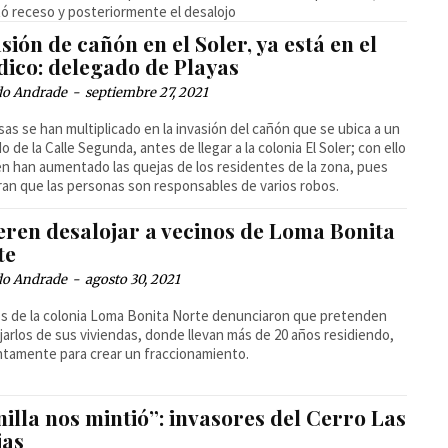
ó receso y posteriormente el desalojo
sión de cañón en el Soler, ya está en el
dico: delegado de Playas
do Andrade
-
septiembre 27, 2021
sas se han multiplicado en la invasión del cañón que se ubica a un
o de la Calle Segunda, antes de llegar a la colonia El Soler; con ello
n han aumentado las quejas de los residentes de la zona, pues
an que las personas son responsables de varios robos.
eren desalojar a vecinos de Loma Bonita
te
do Andrade
-
agosto 30, 2021
s de la colonia Loma Bonita Norte denunciaron que pretenden
jarlos de sus viviendas, donde llevan más de 20 años residiendo,
tamente para crear un fraccionamiento.
illa nos mintió”: invasores del Cerro Las
jas