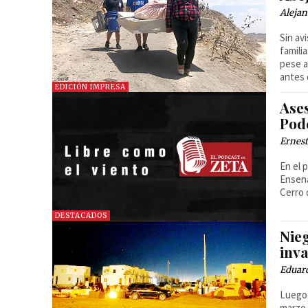
Alejan
Sin av
famili
pese a
antes 
EDICIÓN IMPRESA
Ase
Pod
Ernest
En el 
Ensena
Cerro 
DESTACADOS
Nie
inva
Eduard
Luego 
marzo,