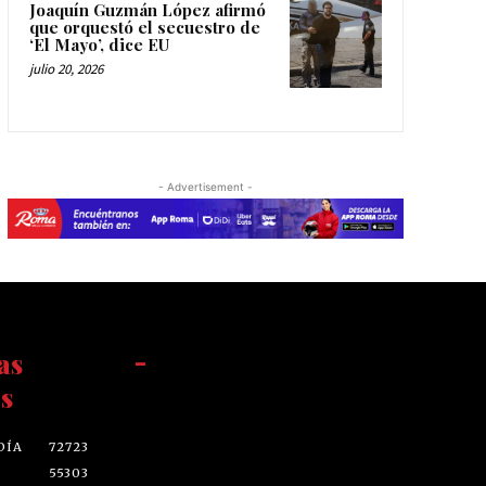
Joaquín Guzmán López afirmó
que orquestó el secuestro de
‘El Mayo’, dice EU
julio 20, 2026
- Advertisement -
as
-
s
DÍA
72723
55303