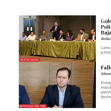
Gobi
Pol
Baja
Redac
Carlos
la PDE
DESTACADOS
Fal
Eduar
El emp
Indust
plataf
Bucher
NOTICIAS DEL DÍA