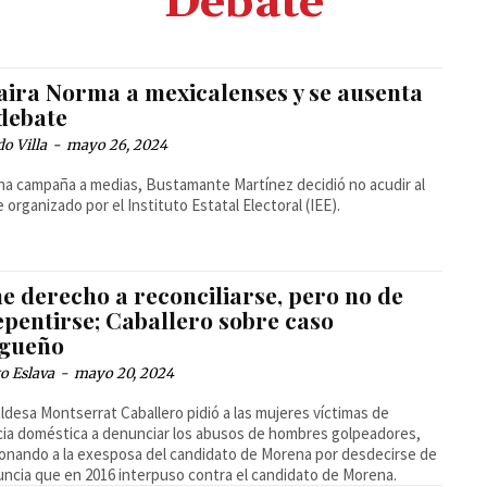
Debate
aira Norma a mexicalenses y se ausenta
 debate
o Villa
-
mayo 26, 2024
na campaña a medias, Bustamante Martínez decidió no acudir al
 organizado por el Instituto Estatal Electoral (IEE).
e derecho a reconciliarse, pero no de
epentirse; Caballero sobre caso
gueño
o Eslava
-
mayo 20, 2024
aldesa Montserrat Caballero pidió a las mujeres víctimas de
cia doméstica a denunciar los abusos de hombres golpeadores,
onando a la exesposa del candidato de Morena por desdecirse de
uncia que en 2016 interpuso contra el candidato de Morena.