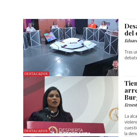
Des
del
Eduard
Tras u
debate
DESTACADOS
Tien
arr
Bur
Ernest
La alc
violen
cuesti
DESTACADOS
la den