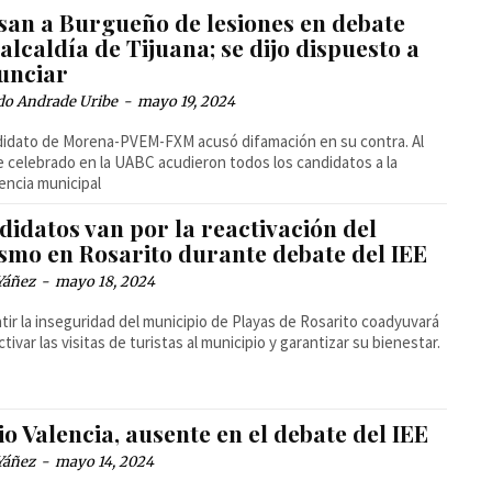
san a Burgueño de lesiones en debate
alcaldía de Tijuana; se dijo dispuesto a
unciar
do Andrade Uribe
-
mayo 19, 2024
didato de Morena-PVEM-FXM acusó difamación en su contra. Al
 celebrado en la UABC acudieron todos los candidatos a la
encia municipal
idatos van por la reactivación del
ismo en Rosarito durante debate del IEE
Yáñez
-
mayo 18, 2024
ir la inseguridad del municipio de Playas de Rosarito coadyuvará
ctivar las visitas de turistas al municipio y garantizar su bienestar.
io Valencia, ausente en el debate del IEE
Yáñez
-
mayo 14, 2024