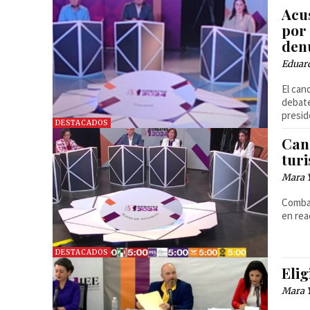
Acu
por 
den
Eduar
El can
debate
presid
DESTACADOS
Cand
tur
Mara 
Combat
en rea
DESTACADOS
Elig
Mara 