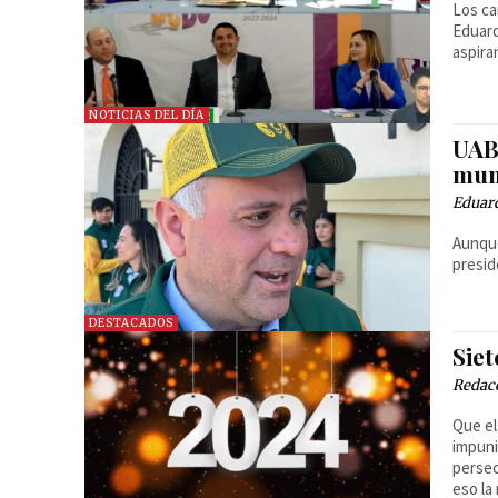
Los ca
Eduard
aspira
NOTICIAS DEL DÍA
UABC
mun
Eduard
Aunque
presid
DESTACADOS
Siet
Redac
Que el
impuni
persec
eso la