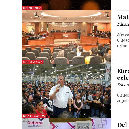
OPINIONEZ
Mat
Eduard
Aún co
Ciudad
reform
COLUMNAZ
Ebr
cel
Eduar
Claudi
argum
DESTACADOS
Del