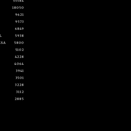
55584
18050
9621
9573
6849
L
5938
ESA
5800
5102
4228
4064
3941
3501
3228
3112
2885