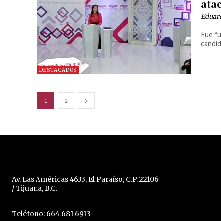
atac
Eduar
Fue “u
candid
DESTACADOS
1
2
Av. Las Américas 4633, El Paraíso, C.P. 22106
/ Tijuana, B.C.
Teléfono: 664 681 6913