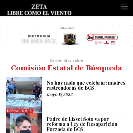
- Publicidad -
Contenidos sobre
Comisión Estatal de Búsqueda
No hay nada que celebrar: madres
rastreadoras de BCS
mayo 17, 2022
EZENARIO BCS
Padre de Lisset Soto va por
reforma a Ley de Desaparición
Forzada de BCS