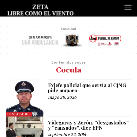
- Publicidad -
Contenidos sobre
Cocula
Exjefe policial que servía al CJNG
pide amparo
mayo 28, 2026
DESTACADOS
Videgaray y Zerón, “desgastados”
y “cansados”, dice EPN
septiembre 22, 2016