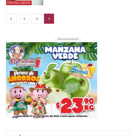
DESTACADOS
3
4
5
- Advertisement -