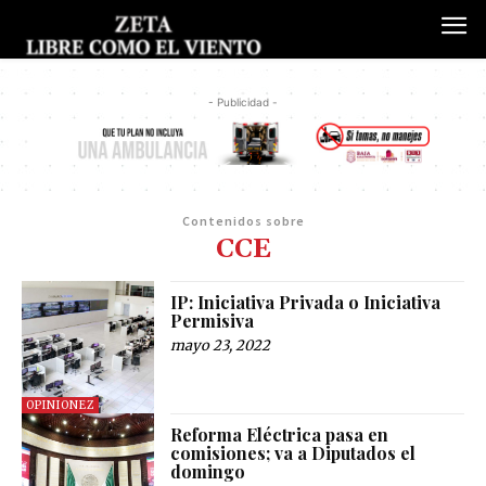
- Publicidad -
Contenidos sobre
CCE
IP: Iniciativa Privada o Iniciativa
Permisiva
mayo 23, 2022
OPINIONEZ
Reforma Eléctrica pasa en
comisiones; va a Diputados el
domingo