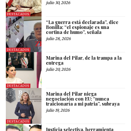
julio 30, 2026
DESTACADOS
“La guerra está declarada”, dice
Bonilla; “el espionaje es una
cortina de humo”, señala
julio 28, 2026
DESTACADOS
Marina del Pilar, de la trampa a la
entrega
julio 20, 2026
DESTACADOS
Marina del Pilar niega
negociación con EU; “nunca
traicionaría a mi patria”, subraya
julio 19, 2026
DESTACADOS
Justicia selectiva, herramienta