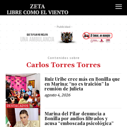
- Publicidad -
Contenidos sobre
Carlos Torres Torres
Ruiz Uribe cree más en Bonilla que
en Marina; “no es traición” la
reunión de Julieta
agosto 4, 2026
DESTACADOS
Marina del Pilar denuncia a
Bonilla por audios filtrados y
acusa “emboscada psicológica”