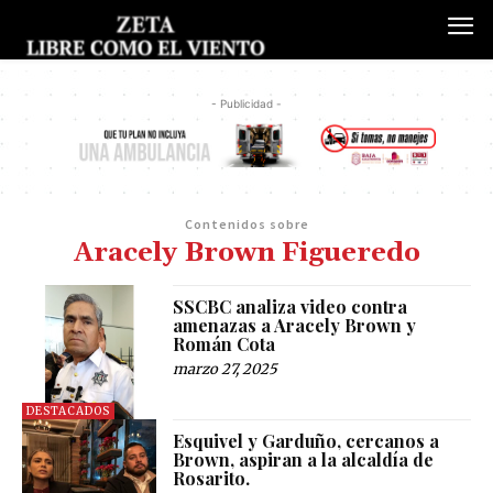
- Publicidad -
Contenidos sobre
Aracely Brown Figueredo
SSCBC analiza video contra
amenazas a Aracely Brown y
Román Cota
marzo 27, 2025
DESTACADOS
Esquivel y Garduño, cercanos a
Brown, aspiran a la alcaldía de
Rosarito.