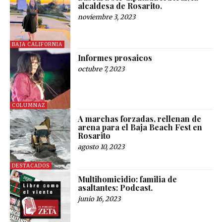
alcaldesa de Rosarito.
noviembre 3, 2023
BAJA CALIFORNIA
Informes prosaicos
octubre 7, 2023
COLUMNAZ
A marchas forzadas, rellenan de
arena para el Baja Beach Fest en
Rosarito
agosto 10, 2023
DESTACADOS
Multihomicidio: familia de
asaltantes: Podcast.
junio 16, 2023