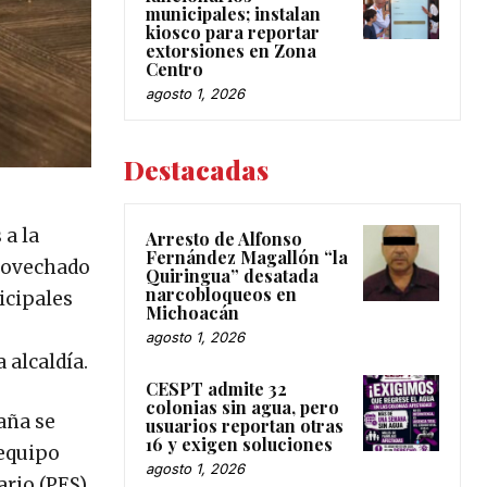
municipales; instalan
kiosco para reportar
extorsiones en Zona
Centro
agosto 1, 2026
Destacadas
 a la
Arresto de Alfonso
Fernández Magallón “la
provechado
Quiringua” desatada
narcobloqueos en
icipales
Michoacán
agosto 1, 2026
 alcaldía.
CESPT admite 32
colonias sin agua, pero
aña se
usuarios reportan otras
16 y exigen soluciones
equipo
agosto 1, 2026
ario (PES)