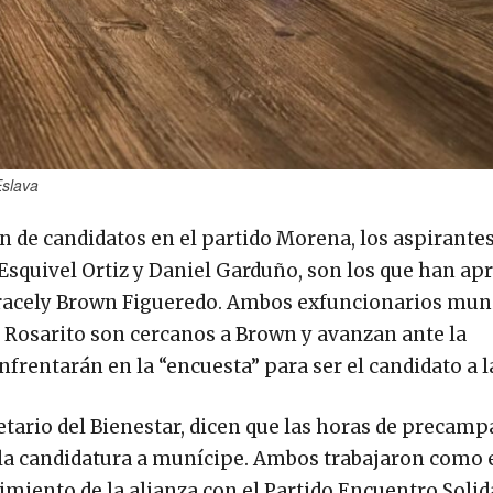
Eslava
ón de candidatos en el partido Morena, los aspirantes
e Esquivel Ortiz y Daniel Garduño, son los que han a
racely Brown Figueredo. Ambos exfuncionarios mun
 Rosarito son cercanos a Brown y avanzan ante la
rentarán en la “encuesta” para ser el candidato a la
etario del Bienestar, dicen que las horas de precamp
la candidatura a munícipe. Ambos trabajaron como 
miento de la alianza con el Partido Encuentro Solid