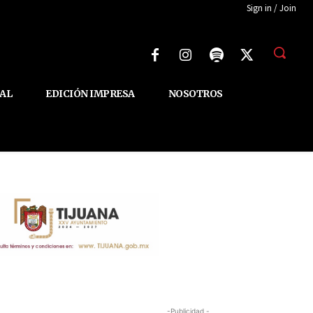
Sign in / Join
AL
EDICIÓN IMPRESA
NOSOTROS
-Publicidad -