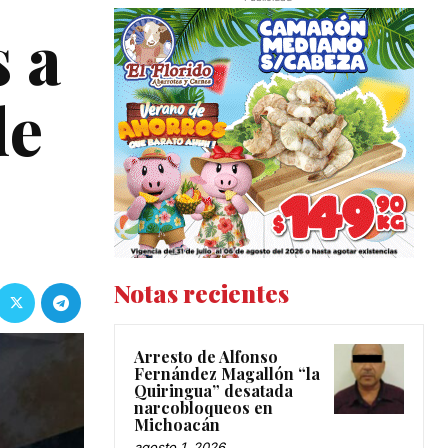
 a
de
Notas recientes
Arresto de Alfonso
Fernández Magallón “la
Quiringua” desatada
narcobloqueos en
Michoacán
agosto 1, 2026