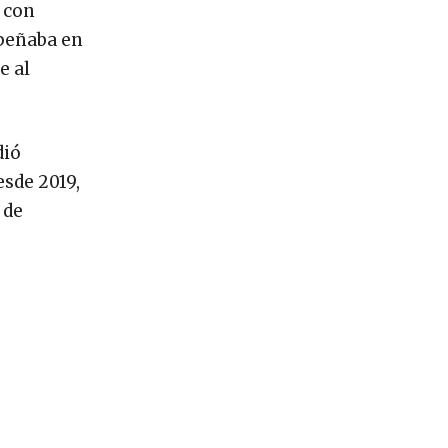
o con
peñaba en
e al
dió
sde 2019,
 de