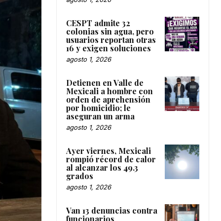
CESPT admite 32
colonias sin agua, pero
usuarios reportan otras
16 y exigen soluciones
agosto 1, 2026
Detienen en Valle de
Mexicali a hombre con
orden de aprehensión
por homicidio; le
aseguran un arma
agosto 1, 2026
Ayer viernes, Mexicali
rompió récord de calor
al alcanzar los 49.3
grados
agosto 1, 2026
Van 13 denuncias contra
funcionarios