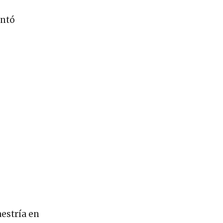
entó
aestría en