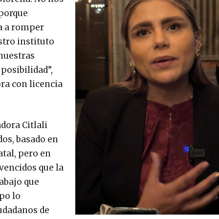
 porque
a a romper
tro instituto
 nuestras
posibilidad”,
ra con licencia
dora Citlali
dos, basado en
atal, pero en
vencidos que la
rabajo que
po lo
iudadanos de