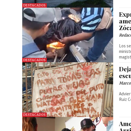
DESTACADOS
Exp
ame
Zóc
Redac
Los se
minist
magist
DESTACADOS
Dej
esc
Marco 
Advier
Ruiz C
DESTACADOS
Ame
Arr