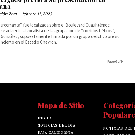
uana
ción Zeta
-
febrero 11, 2023
arcomanta” fue localizada sobre el Boulevard Cuauhtémoc
se advierte al vocalista de la agrupación de “corridos bélicos”,
 González, supuestamente firmada por un grupo delictivo previo
oncierto en el Estadio Chevron.
Page 6 of 9
Mapa de Sitio
Categorí
Populare
INICIO
NOTICIAS DEL DÍA
NOTICIAS DEL 
BAJA CALIFORNIA