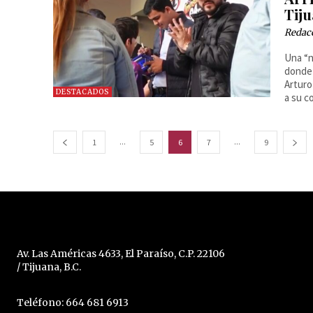
Tij
Redac
Una “n
donde 
Arturo
DESTACADOS
a su c
...
...
1
5
6
7
9
Av. Las Américas 4633, El Paraíso, C.P. 22106
/ Tijuana, B.C.
Teléfono: 664 681 6913