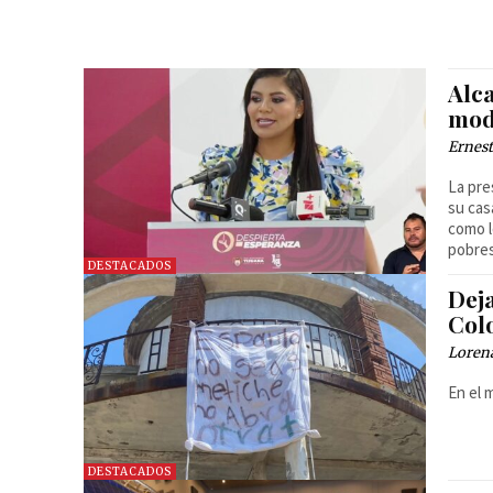
Alc
mod
Ernest
La pre
su cas
como l
pobres”
DESTACADOS
Dej
Col
Loren
En el 
DESTACADOS