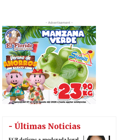
- Advertisement -
- Últimas Noticias
FGR detiene a apoderada legal