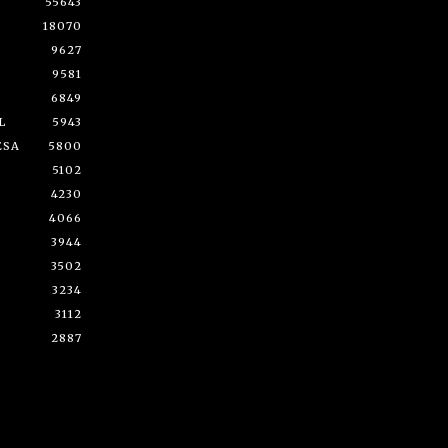
55643
18070
9627
9581
6849
L
5943
ESA
5800
5102
4230
4066
3944
3502
3234
3112
2887