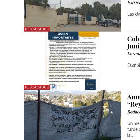
Patri
Las cl
DESTACADOS
Col
Jun
Loren
Escrib
DESTACADOS
Ame
“Re
Redac
Un men
tarde 
la...