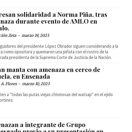
resan solidaridad a Norma Piña, tras
naza durante evento de AMLO en
alo.
ción Zeta
-
marzo 19, 2023
guidores del presidente López Obrador siguen considerando a la
ra como opositora y quemaron una piñata con el rostro de la
rada presidenta de la Suprema Corte de Justicia de la Nación.
an manta con amenaza en cerco de
uela, en Ensenada
A. Flores
-
marzo 10, 2023
ten a "todas las putas viejas chismosas del watsap" en el ejido
ortines.
nazan a integrante de Grupo
iesgado previo a su presentación en