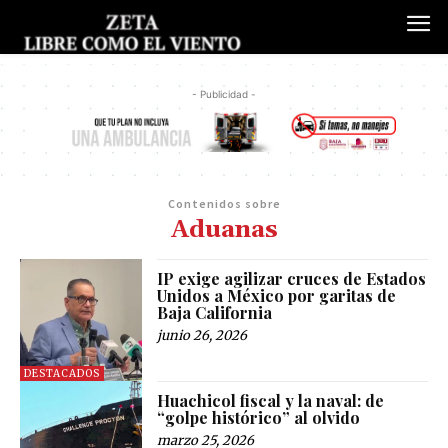
- Publicidad -
Contenidos sobre
Aduanas
IP exige agilizar cruces de Estados
Unidos a México por garitas de
Baja California
junio 26, 2026
DESTACADOS
Huachicol fiscal y la naval: de
“golpe histórico” al olvido
marzo 25, 2026