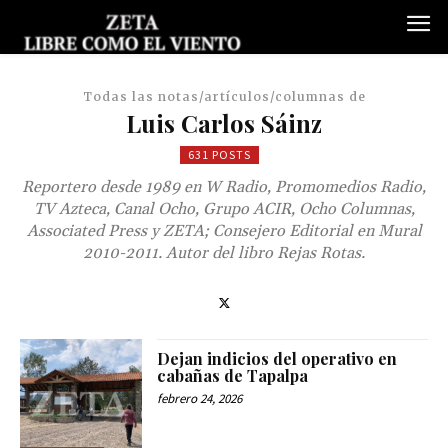
Todas las notas/artículos/columnas de
Luis Carlos Sáinz
631 POSTS
Reportero desde 1989 en W Radio, Promomedios Radio,
TV Azteca, Canal Ocho, Grupo ACIR, Ocho Columnas,
Associated Press y ZETA; Consejero Editorial en Mural
2010-2011. Autor del libro Rejas Rotas.
Dejan indicios del operativo en
cabañas de Tapalpa
febrero 24, 2026