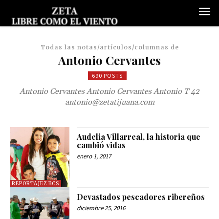
Todas las notas/artículos/columnas de
Antonio Cervantes
690 POSTS
Antonio Cervantes Antonio Cervantes Antonio T 42
antonio@zetatijuana.com
Audelia Villarreal, la historia que
cambió vidas
enero 1, 2017
REPORTAJEZ BCS
Devastados pescadores ribereños
diciembre 25, 2016