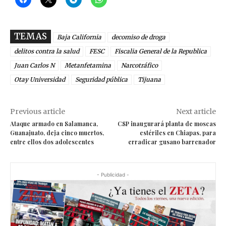
TEMAS
Baja California
decomiso de droga
delitos contra la salud
FESC
Fiscalia General de la Republica
Juan Carlos N
Metanfetamina
Narcotráfico
Otay Universidad
Seguridad pública
Tijuana
Previous article
Next article
Ataque armado en Salamanca,
CSP inaugurará planta de moscas
Guanajuato, deja cinco muertos,
estériles en Chiapas, para
entre ellos dos adolescentes
erradicar gusano barrenador
- Publicidad -