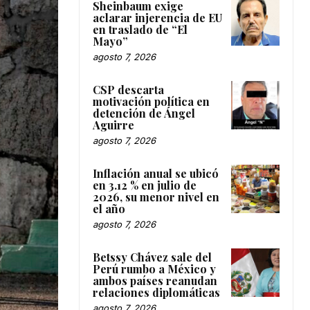
Sheinbaum exige
aclarar injerencia de EU
en traslado de “El
Mayo”
agosto 7, 2026
CSP descarta
motivación política en
detención de Ángel
Aguirre
agosto 7, 2026
Inflación anual se ubicó
en 3.12 % en julio de
2026, su menor nivel en
el año
agosto 7, 2026
Betssy Chávez sale del
Perú rumbo a México y
ambos países reanudan
relaciones diplomáticas
agosto 7, 2026