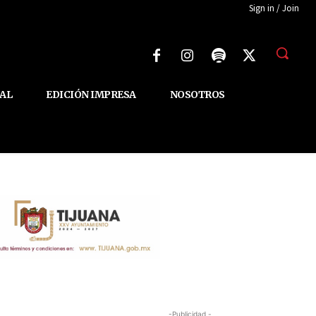
Sign in / Join
AL
EDICIÓN IMPRESA
NOSOTROS
-Publicidad -