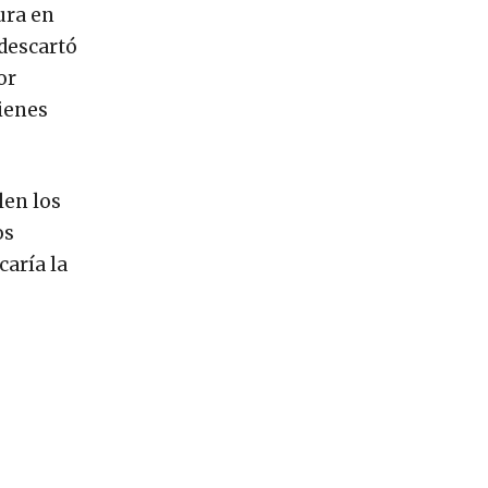
ura en
 descartó
or
ienes
len los
os
aría la