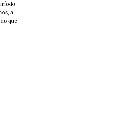
período
ños, a
rno que