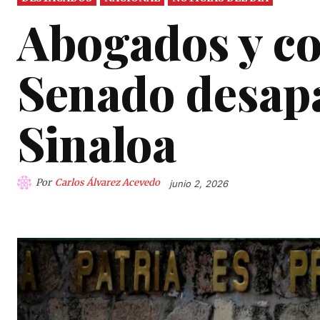
Abogados y col
Senado desapa
Sinaloa
Por
Carlos Álvarez Acevedo
junio 2, 2026