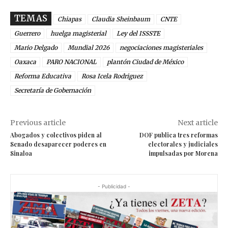
TEMAS
Chiapas
Claudia Sheinbaum
CNTE
Guerrero
huelga magisterial
Ley del ISSSTE
Mario Delgado
Mundial 2026
negociaciones magisteriales
Oaxaca
PARO NACIONAL
plantón Ciudad de México
Reforma Educativa
Rosa Icela Rodriguez
Secretaría de Gobernación
Previous article
Next article
Abogados y colectivos piden al
DOF publica tres reformas
Senado desaparecer poderes en
electorales y judiciales
Sinaloa
impulsadas por Morena
- Publicidad -