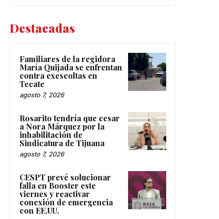
Destacadas
Familiares de la regidora
María Quijada se enfrentan
contra exescoltas en
Tecate
agosto 7, 2026
Rosarito tendría que cesar
a Nora Márquez por la
inhabilitación de
Sindicatura de Tijuana
agosto 7, 2026
CESPT prevé solucionar
falla en Booster este
viernes y reactivar
conexión de emergencia
con EE.UU.