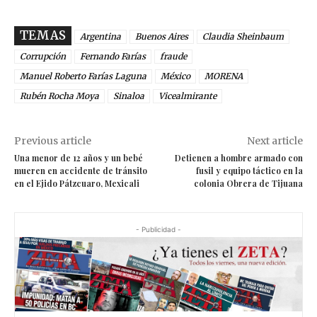
TEMAS
Argentina
Buenos Aires
Claudia Sheinbaum
Corrupción
Fernando Farías
fraude
Manuel Roberto Farías Laguna
México
MORENA
Rubén Rocha Moya
Sinaloa
Vicealmirante
Previous article
Next article
Una menor de 12 años y un bebé
Detienen a hombre armado con
mueren en accidente de tránsito
fusil y equipo táctico en la
en el Ejido Pátzcuaro, Mexicali
colonia Obrera de Tijuana
- Publicidad -